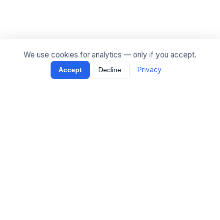
We use cookies for analytics — only if you accept.
Privacy
Accept
Decline
[
Tippel
.
ai
]
Production AI agents and LLM systems — on-
premise-capable, fixed price, built directly by the